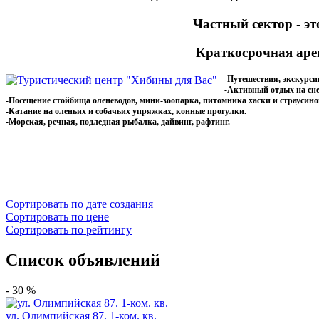
Частный сектор - э
Краткосроч
ная аре
-Путешествия, экскурси
-Активный отдых на сне
-Посещение стойбища оленеводов, мини-зоопарка, питомника хаски и страусин
-Катание на оленьих и собачьих упряжках, конные прогулки.
-Морская, речная, подледная рыбалка, дайвинг, рафтинг.
Сортировать по дате создания
Сортировать по цене
Сортировать по рейтингу
Список объявлений
- 30 %
ул. Олимпийская 87. 1-ком. кв.