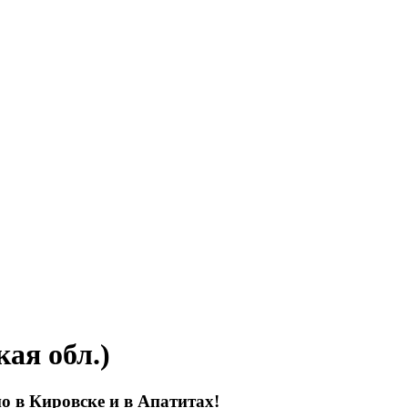
ая обл.)
о в Кировске и в Апатитах!