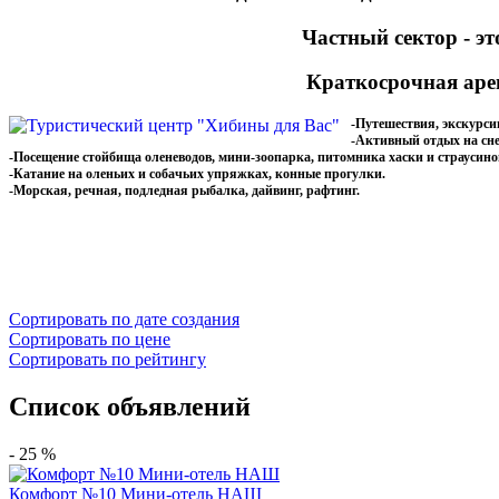
Частный сектор - э
Краткосроч
ная аре
-Путешествия, экскурси
-Активный отдых на сне
-Посещение стойбища оленеводов, мини-зоопарка, питомника хаски и страусин
-Катание на оленьих и собачьих упряжках, конные прогулки.
-Морская, речная, подледная рыбалка, дайвинг, рафтинг.
Сортировать по дате создания
Сортировать по цене
Сортировать по рейтингу
Список объявлений
- 25 %
Комфорт №10 Мини-отель НАШ