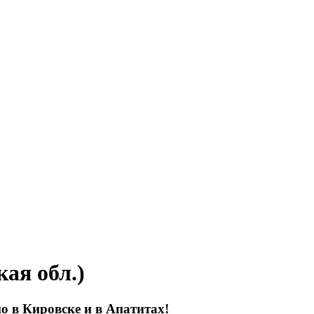
ая обл.)
о в Кировске и в Апатитах!