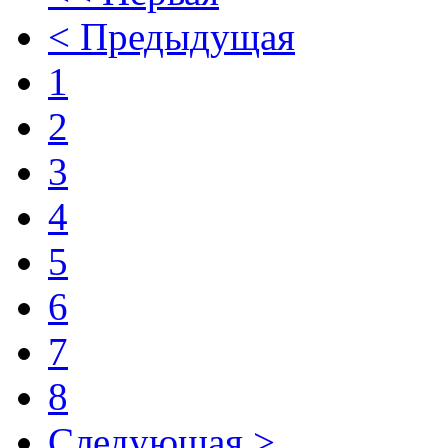
< Предыдущая
1
2
3
4
5
6
7
8
Следующая >