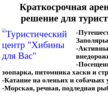
Краткосроч
ная аре
решение для турис
-Путешест
Заполярь
-Активный
внедорожн
-Посещени
зоопарка, питомника хаски и ст
-Катание на оленьих и собачьих
-Морская, речная, подледная рыб