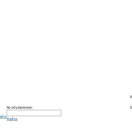
9
№ объявления:
5
айти
Найти