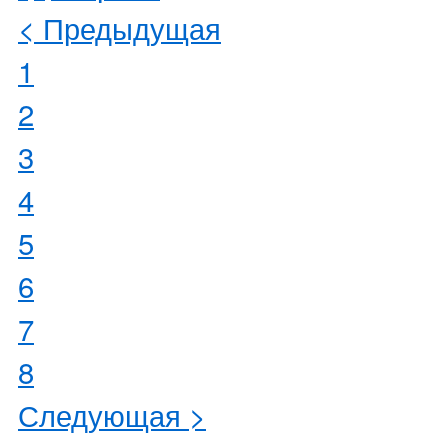
< Предыдущая
1
2
3
4
5
6
7
8
Следующая >