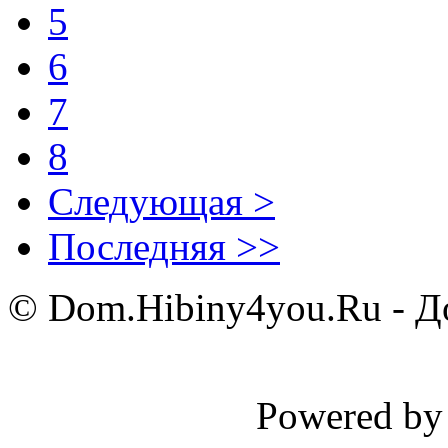
5
6
7
8
Следующая >
Последняя >>
© Dom.Hibiny4you.Ru - До
Powered b