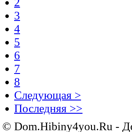
2
3
4
5
6
7
8
Следующая >
Последняя >>
© Dom.Hibiny4you.Ru - До