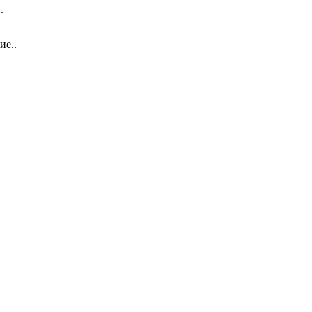
.
ие..