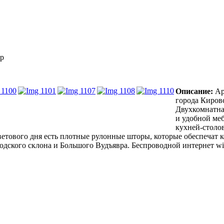
ор
Описание:
Ар
города Кировс
Двухкомнатна
и удобной меб
кухней-столов
ветового дня есть плотные рулонные шторы, которые обеспечат 
одского склона и Большого Вудъявра. Беспроводной интернет wi-