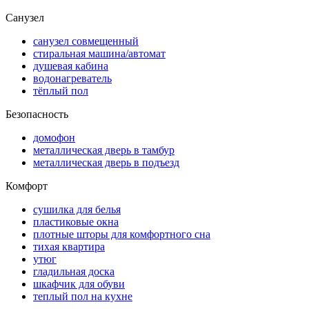
Санузел
санузел совмещенный
стиральная машина/автомат
душевая кабина
водонагреватель
тёплый пол
Безопасность
домофон
металлическая дверь в тамбур
металлическая дверь в подъезд
Комфорт
сушилка для белья
пластиковые окна
плотные шторы для комфортного сна
тихая квартира
утюг
гладильная доска
шкафчик для обуви
теплый пол на кухне