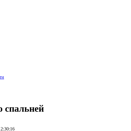
ти
о спальней
12:30:16